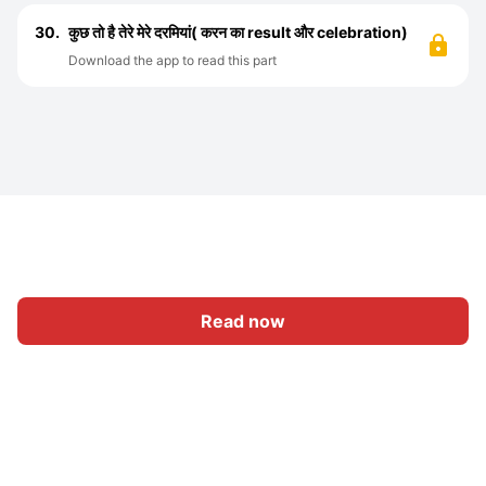
30.
कुछ तो है तेरे मेरे दरमियां( करन का result और celebration)
Download the app to read this part
Read now
Home
Category
Write
Sign In
|
|
© 2026 Nasadiya Tech. Pvt. Ltd.
About Us
Work With Us
|
|
|
|
Privacy Policy
Terms
Vulnerability Disclosure Policy
|
Hall of Fame
Trust Center