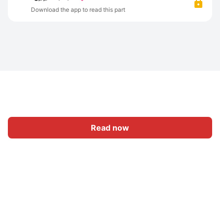
Download the app to read this part
Read now
Home
Category
Write
Sign In
|
|
© 2026 Nasadiya Tech. Pvt. Ltd.
About Us
Work With Us
|
|
|
|
Privacy Policy
Terms
Vulnerability Disclosure Policy
|
Hall of Fame
Trust Center