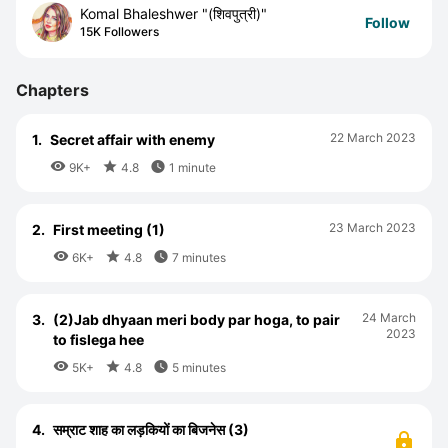
Komal Bhaleshwer "(शिवपुत्री)"
Follow
15K Followers
Chapters
22 March 2023
1.
Secret affair with enemy



9K+
4.8
1 minute
23 March 2023
2.
First meeting (1)



6K+
4.8
7 minutes
24 March
3.
(2)Jab dhyaan meri body par hoga, to pair
2023
to fislega hee



5K+
4.8
5 minutes
4.
सम्राट शाह का लड़कियों का बिजनेस (3)