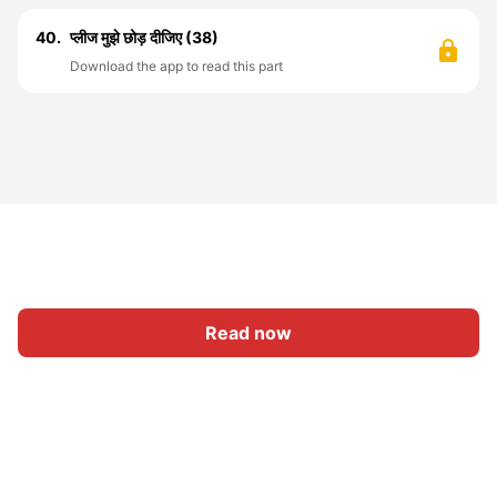
40.
प्लीज मुझे छोड़ दीजिए (38)
Download the app to read this part
Read now
Home
Category
Write
Sign In
|
|
© 2026 Nasadiya Tech. Pvt. Ltd.
About Us
Work With Us
|
|
|
|
Privacy Policy
Terms
Vulnerability Disclosure Policy
|
Hall of Fame
Trust Center